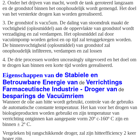
2. Onder het drijven van macht, wordt de tank geroteerd langzaam
en de grondstof binnen het onophoudelijk wordt gemengd. Het doel
van het versterkte drogen kan worden gerealiseerd.
3. De grondstof is vacu5um. De daling van stoomdruk maakt de
vochtigheid (oplosmiddel) aan de oppervlakte van grondstof wordt
verzadiging en zal verdampen. Het oplosmiddel zal door
vacuümpomp worden gelost en op tijd zal teruggekregen worden.
De binnenvochtigheid (oplosmiddel) van grondstof zal
onophoudelijk infiltreren, verdampen en zal lossen
4. De drie processen worden unceasingly uitgevoerd en het doel om
te drogen kan binnen een korte tijd worden gerealiseerd.
de Stabiele en
Eigenschappen van
Betrouwbare Energie van
Verrichtings
de
Farmaceutische Industrie - Droger van
de
besparings de Vacuümriem
Wanneer de olie aan hitte wordt gebruikt, controle van de gebruiks
de automatische constante temperatuur. Het kan voor het drogen van
biologieproducten worden gebruikt en zijn temperatuur van
verrichting ontginnen kan aangepaste vorm 20º c-160º C zijn en
binnen ± 2º C.
Vergeleken bij rangschikkende droger, zal zijn hitteefficiency 2 keer
hoger zijn.