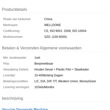
Productdetails
Plaats van herkomst:
China
Merknaam:
WELLDONE
Certificering:
CE, ISO 9001: 2008, ISO 10004
Modelnummer:
SZG- (100-6000)
Betalen & Verzenden Algemene voorwaarden
Min. bestelaantal:
1set
Prijs:
Bespreekbaar
Verpakking Details:
Houten Geval + Plastic Film + Staalkader
Levertijd:
10-40Working Dagen
Betalingscondities:
L/C, D/A, D/P, T/T, Western Union, MoneyGram
Levering vermogen:
10Sets/Months
beschrijving
Vacuüm Drogende Machine