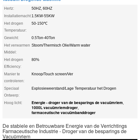
Hertz:
50HZ, 60HZ
Installatiemacht:
1.5KW-55KW
Het drogen
50-150℃
Temperatuur:
Gewicht:
0.5Ton-40Ton
Het verwarmen
Stoom/Thermisch Olie/Warm water
Middel:
Het drogen
80%
Efficiency:
Manier te
Knoop/Touch screen/Ver
controleren:
Speciaal
Explosieweerstand/Lage Temperatuur het Drogen
Ontwerp:
Energie - droger van de besparings de vacuümriem
Hoog licht:
,
1000L vacuümriemdroger
,
farmaceutische vacuümbanddroger
De stabiele en Betrouwbare Energie van de Verrichtings
Farmaceutische Industrie - Droger van de besparings de
Vacuümriem