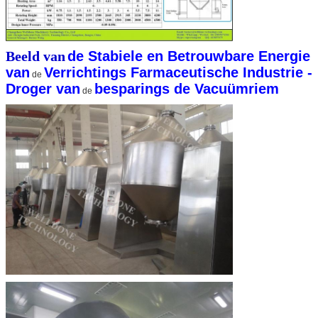
Beeld van
de Stabiele en Betrouwbare Energie
van
Verrichtings Farmaceutische Industrie -
de
Droger van
besparings de Vacuümriem
de