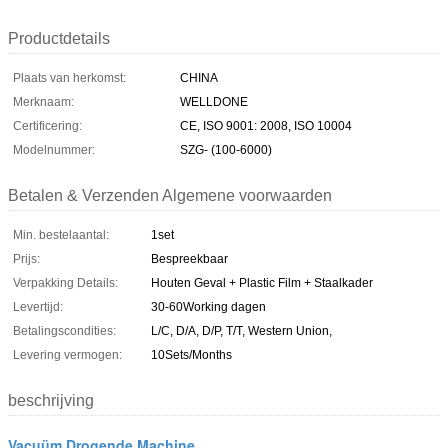
Productdetails
Plaats van herkomst:
CHINA
Merknaam:
WELLDONE
Certificering:
CE, ISO 9001: 2008, ISO 10004
Modelnummer:
SZG- (100-6000)
Betalen & Verzenden Algemene voorwaarden
Min. bestelaantal:
1set
Prijs:
Bespreekbaar
Verpakking Details:
Houten Geval + Plastic Film + Staalkader
Levertijd:
30-60Working dagen
Betalingscondities:
L/C, D/A, D/P, T/T, Western Union,
Levering vermogen:
10Sets/Months
beschrijving
Vacuüm Drogende Machine