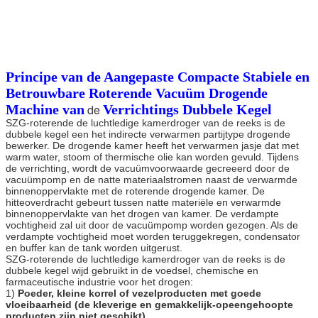
Principe van
de Aangepaste Compacte Stabiele en
Betrouwbare Roterende Vacuüm Drogende
Machine van
de
Verrichtings Dubbele Kegel
SZG-roterende de luchtledige kamerdroger van de reeks is de
dubbele kegel een het indirecte verwarmen partijtype drogende
bewerker. De drogende kamer heeft het verwarmen jasje dat met
warm water, stoom of thermische olie kan worden gevuld. Tijdens
de verrichting, wordt de vacuümvoorwaarde gecreeerd door de
vacuümpomp en de natte materiaalstromen naast de verwarmde
binnenoppervlakte met de roterende drogende kamer. De
hitteoverdracht gebeurt tussen natte materiële en verwarmde
binnenoppervlakte van het drogen van kamer. De verdampte
vochtigheid zal uit door de vacuümpomp worden gezogen. Als de
verdampte vochtigheid moet worden teruggekregen, condensator
en buffer kan de tank worden uitgerust.
SZG-roterende de luchtledige kamerdroger van de reeks is de
dubbele kegel wijd gebruikt in de voedsel, chemische en
farmaceutische industrie voor het drogen:
1)
Poeder, kleine korrel of vezelproducten met goede
vloeibaarheid (de kleverige en gemakkelijk-opeengehoopte
producten zijn niet geschikt)