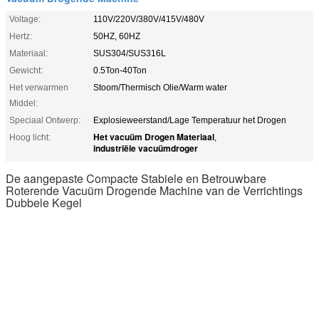
Voltage:
110V/220V/380V/415V/480V
Hertz:
50HZ, 60HZ
Materiaal:
SUS304/SUS316L
Gewicht:
0.5Ton-40Ton
Het verwarmen
Stoom/Thermisch Olie/Warm water
Middel:
Speciaal Ontwerp:
Explosieweerstand/Lage Temperatuur het Drogen
Het vacuüm Drogen Materiaal
Hoog licht:
,
industriële vacuümdroger
De aangepaste Compacte Stabiele en Betrouwbare
Roterende Vacuüm Drogende Machine van de Verrichtings
Dubbele Kegel