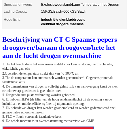
Speciaal ontwerp:
Explosieweerstand/Lage Temperatuur het Drogen
Lading Capcity:
15KGS/Batch-600KGS/Batch
industriële dienbladdroger
Hoog licht:
,
dienblad drogere machine
Beschrijving van
CT-C Spaanse pepers
droogoven/banaan droogoven/hete het
aan de lucht drogen ovenmachine
1.The het beschikbare het verwarmen middel voor keus is stoom, thermische olie,
elektriciteit, gas, olie
2.Operation de temperatuur strekt zich van 40-300℃ uit
3.The de temperatuur kan automatisch worden gecontroleerd. Gegevensprinter als
facultatieve keus.
4. De binnenkamer van droger is volledig-gelast. Elk van van overgang keurt de vlek
cirkelontwerp goed en er is geen dode hoek.
5. Droger die met juiste verbinding worden gebouwd.
6. Er hebben HEPA (de filter van de hoog rendementlucht) bij de opening van de
luchtinham en middenefficiencyfilter bij uitputtende opening.
7. Elk scheidt van droger kan worden geassembleerd en worden gedemonteerd snel
gemakshalve schoon te maken.
8. PLC + Touch screen als facultatieve keus
9. De gehele machine is in overeenstemming met vereiste van GMP