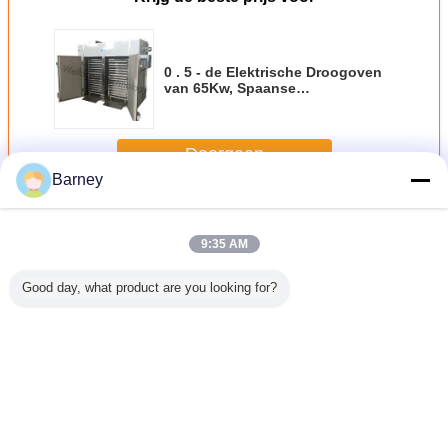
0 . 5 - de Elektrische Droogoven
van 65Kw, Spaanse
peper/Banaan Hete het Aan de
lucht drogen Oven
Doorgaan
Barney
Dienblad Droogoven
Meer
9:35 AM
Good day, what product are you looking for?
De Pompdroger
Noedel/Rijstbloem/van
JH - Hg-de
Gumbo/Peper/Paddes
pdroger
van Tray Drying
de
Drogende
Droogoven,
Oven Timber Heat
BataatWarmtepomp
Machine van de
Drogere
van de
Drogere Machine
ReeksWarmtepomp
MachineWarmtepom
luchtenergie Auto
(Energie -
voor Overzeese
besparing)
Komkommer/Overzeese
Veranderingstaal
Vissen/Garnalen
Dutch