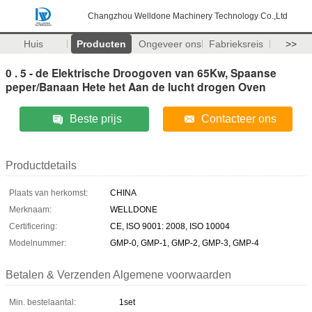
Changzhou Welldone Machinery Technology Co.,Ltd
Huis
Producten
Ongeveer ons
Fabrieksreis
>>
0 . 5 - de Elektrische Droogoven van 65Kw, Spaanse
peper/Banaan Hete het Aan de lucht drogen Oven
Beste prijs
Contacteer ons
Productdetails
Plaats van herkomst:
CHINA
Merknaam:
WELLDONE
Certificering:
CE, ISO 9001: 2008, ISO 10004
Modelnummer:
GMP-0, GMP-1, GMP-2, GMP-3, GMP-4
Betalen & Verzenden Algemene voorwaarden
Min. bestelaantal:
1set