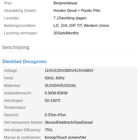
Prijs:
Bespreekbaar
Verpakking Details:
Houten Geval + Plastic Film
Levertijd:
7-15working dagen
Betalingscondities:
L/C, D/A, D/P, T/T, Western Union,
Levering vermogen:
30Sets/Months
beschrijving
Dienblad Droogoven
Voltage:
110V/220V/380V/415V/480V
Hertz:
50Hz, 60Hz
Materiaal:
SUS304/SUS316L
Installatiemacht:
0.5KW-65KW
Het drogen
50-140℃
Temperatuur:
Gewicht:
0.3Ton-4Ton
Het verwarmen Middel:
Stoom/Elektrisch/Gas/Diesel
Het drogen Efficiency:
75%
Manier te controleren:
Knoop/Touch screen/Ver