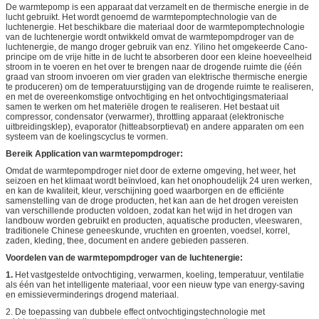
De warmtepomp is een apparaat dat verzamelt en de thermische energie in de
lucht gebruikt. Het wordt genoemd de warmtepomptechnologie van de
luchtenergie. Het beschikbare die materiaal door de warmtepomptechnologie
van de luchtenergie wordt ontwikkeld omvat de warmtepompdroger van de
luchtenergie, de mango droger gebruik van enz. Yilino het omgekeerde Cano-
principe om de vrije hitte in de lucht te absorberen door een kleine hoeveelheid
stroom in te voeren en het over te brengen naar de drogende ruimte die (één
graad van stroom invoeren om vier graden van elektrische thermische energie
te produceren) om de temperatuurstijging van de drogende ruimte te realiseren,
en met de overeenkomstige ontvochtiging en het ontvochtigingsmateriaal
samen te werken om het materiële drogen te realiseren. Het bestaat uit
compressor, condensator (verwarmer), throttling apparaat (elektronische
uitbreidingsklep), evaporator (hitteabsorptievat) en andere apparaten om een
systeem van de koelingscyclus te vormen.
Bereik Application van warmtepompdroger:
Omdat de warmtepompdroger niet door de externe omgeving, het weer, het
seizoen en het klimaat wordt beïnvloed, kan het onophoudelijk 24 uren werken,
en kan de kwaliteit, kleur, verschijning goed waarborgen en de efficiënte
samenstelling van de droge producten, het kan aan de het drogen vereisten
van verschillende producten voldoen, zodat kan het wijd in het drogen van
landbouw worden gebruikt en producten, aquatische producten, vleeswaren,
traditionele Chinese geneeskunde, vruchten en groenten, voedsel, korrel,
zaden, kleding, thee, document en andere gebieden passeren.
Voordelen van de warmtepompdroger van de luchtenergie:
1.
Het vastgestelde ontvochtiging, verwarmen, koeling, temperatuur, ventilatie
als één van het intelligente materiaal, voor een nieuw type van energy-saving
en emissieverminderings drogend materiaal.
2. De toepassing van dubbele effect ontvochtigingstechnologie met