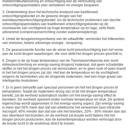
middenhitteuitwisseling en ontvochtiging kan de verhouding van
ontvochtigingsprestaties zeer verbeteren en energie besparen.
3. Onderbreking door het technische knelpunt van traditioneel
ontvochtigingstoestel en de gewone droger van het
warmtepompontvochtigingstoestel: los de technische problemen van slechte
ontvochtigingsprestaties van traditioneel ontvochtigingstoestel op de
voorwaarde van vochtigheid op hoge temperatuur op en lage, zelfs Niets
uitvoerend (compressorverrichting zonder waterverwijdering).
4. Uniek de terugwinningsontwerp van de uitlaathitte: verminder het hitteverlies
van emissies, betere uitvoerige energie - besparing;
5. De geavanceerde functie van de verse lucht preontvochtiging kan het verse
aan de lucht drogen waarborgen, die voor strikt het drogen proces geschikt is;
6. Droger is de op hoge temperatuur van de Tianmawarmtepomp een soort
milieubescherming en energy-saving drogend materiaal, dat geen schadelijke
stoffen in het het drogen proces zal veroorzaken, en er geen rook of open brand
in het het drogen proces zal zijn. Het kan de temperatuur en de vochtigheid
volgens de kenmerken van de drogende materialen, met een hoge graad van
intelligentie moduleren.
7. Er is geen behoefte aan speciaal personeel om het het drogen proces te
behandelen. Nadat de materialen droog zijn of de het drogen temperatuur
bereikt, zal de eenheid automatisch sluiten om het energy-saving effect te
bereiken. De eenheid opereert onder normale temperatuur en druk. De grotere
eigenschap wordt opgenomen in het energy-saving aspect. Zijn energy-saving
is meer dan 50% meer dan dat van elektrische het verwarmen buis infrarode
microgolf, 40% minder dan dat van olie het branden, 20% - 30% minder dan dat
van steenkool het branden, en de eenheid zal koude lucht tijdens het het
drogen proces produceren, kan de kamertemperatuur worden verhoogd door
de koude lucht in de workshop direct te lossen;