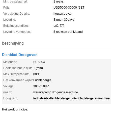
Min. bestelaantal:
1 reeks
Prijs:
USD5000-30000 /SET
Verpakking Details:
houten geval
Levertijd:
Binnen 30days
Betalingscondities:
L/C, T/T
Levering vermogen:
5 reeksen per Maand
beschrijving
Dienblad Droogoven
Materiaal:
SUS304
Hoofd materiële dikte:
1 (mm)
Max. Temperatuur:
80℃
Het verwarmen wijze:
Luchtenergie
Voltage:
380V/50HZ
naam:
warmtepomp drogende machine
industriële dienbladdroger
dienblad drogere machine
Hoog licht:
,
Het werk principe: