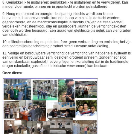
8. Gemakkelijk te installeren: gemakkelijk te installeren en te verwijderen, kan
minder vloerruimte, binnen en in openlucht worden geïnstalleerd;
9. Hoog rendement en energie - besparing: slechts wordt een kleine
hoeveelheid stroom verbruikt, kan een hoop van hitte in de lucht worden
geabsorbeerd, en de machtsconsumptie is slechts 1/4 van de straalkachel;
vergeleken met steenkool, olie en gasdrogers, kunnen de verrichtingskosten
over 60% worden bespaard. Één graad van elektriciteit is gelijk aan vier graden
van elektriciteit.
10. milieubescherming en pollution-free: geen verbranding en emissies, het zijn
een soort milieubescherming product met duurzame ontwikkeling.
11. Veilige en betrouwbare verrichting: de verrichting van het gehele systeem is
een veilig en betrouwbaar semi gesloten drogend systeem, zonder het risico
van ontvlambaar, explosief, het vergiftigen en kortsluiting dat in de traditionele
droger (stookolie, gas of het elektrische verwarmen) kan bestaan.
Onze dienst