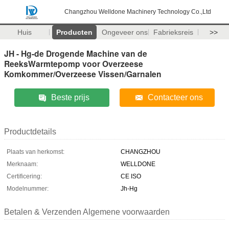
Changzhou Welldone Machinery Technology Co.,Ltd
Huis
Producten
Ongeveer ons
Fabrieksreis
>>
JH - Hg-de Drogende Machine van de
ReeksWarmtepomp voor Overzeese
Komkommer/Overzeese Vissen/Garnalen
Beste prijs
Contacteer ons
Productdetails
Plaats van herkomst:
CHANGZHOU
Merknaam:
WELLDONE
Certificering:
CE ISO
Modelnummer:
Jh-Hg
Betalen & Verzenden Algemene voorwaarden