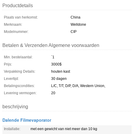
Productdetails
Plaats van herkomst:
China
Merknaam:
Welldone
Modelnummer:
CIP
Betalen & Verzenden Algemene voorwaarden
Min. bestelaantal:
`1
Prijs:
3000$
Verpakking Details:
houten kast
Levertijd:
30 dagen
Betalingscondities:
L/C, T/T, D/P, D/A, Western Union,
Levering vermogen:
20
beschrijving
Dalende Filmevaporator
Installatie:
met een gewicht van niet meer dan 10 kg