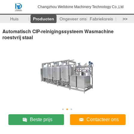
Changzhou Welldone Machinery Technology Co.,Ltd
Huis
Producten
Ongeveer ons
Fabrieksreis
>>
Automatisch CIP-reinigingssysteem Wasmachine
roestvrij staal
Beste prijs
Contacteer ons