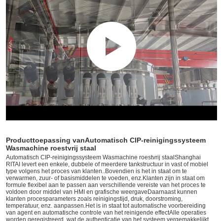
Producttoepassing van
Automatisch CIP-reinigingssysteem
Wasmachine roestvrij staal
Automatisch CIP-reinigingssysteem Wasmachine roestvrij staal
Shanghai
RITAI levert een enkele, dubbele of meerdere tankstructuur in vast of mobiel
type volgens het proces van klanten..Bovendien is het in staat om te
verwarmen, zuur- of basismiddelen te voeden, enz.Klanten zijn in staat om
formule flexibel aan te passen aan verschillende vereiste van het proces te
voldoen door middel van HMI en grafische weergaveDaarnaast kunnen
klanten procesparameters zoals reinigingstijd, druk, doorstroming,
temperatuur, enz. aanpassen.Het is in staat tot automatische voorbereiding
van agent en automatische controle van het reinigende effectAlle operaties
worden geregistreerd, wat de authenticatie van het systeem vergemakkelijkt.