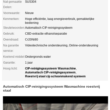
Nat gemaakte
SUS304
Delen:
Voorwaarde:
Nieuw
Kenmerken:
Hoge efficiëntie, laag energieverbruik, gemakkelijke
bediening
Sleutelwoorden:
Automatisch CIP-reinigingssysteem
Gebruik:
CBD-extractie ethanolseparatie
Ovendraad:
Cr20Ni80
Na garantie
Videotechnische ondersteuning, Online-ondersteuning
service:
Koelend middel:
Ondergronds water
Garantie:
1 jaar
CIP-reinigingssysteem Wasmachine
Hoog licht:
,
Automatisch CIP-reinigingssysteem
,
Roestvrij staal cip schoonmakend systeem
Automatisch CIP-reinigingssysteem Wasmachine roestvrij
staal