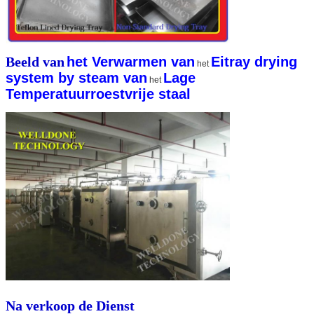
Beeld van
het Verwarmen van
Eitray drying
het
system by steam van
Lage
het
Temperatuurroestvrije staal
Na verkoop de Dienst