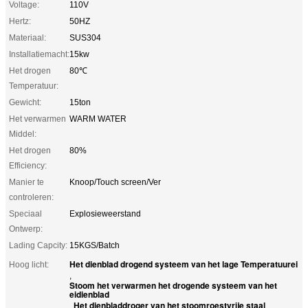
Voltage:
110V
Hertz:
50HZ
Materiaal:
SUS304
Installatiemacht:
15kw
Het drogen
80℃
Temperatuur:
Gewicht:
15ton
Het verwarmen
WARM WATER
Middel:
Het drogen
80%
Efficiency:
Manier te
Knoop/Touch screen/Ver
controleren:
Speciaal
Explosieweerstand
Ontwerp:
Lading Capcity:
15KGS/Batch
Het dienblad drogend systeem van het lage Temperatuurei
Hoog licht:
,
Stoom het verwarmen het drogende systeem van het
eidienblad
Het dienbladdroger van het stoomroestvrije staal
,