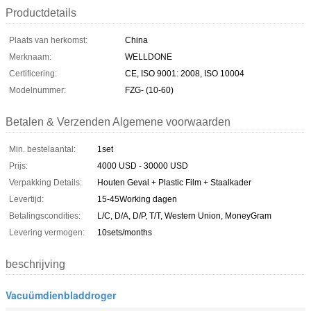
Productdetails
Plaats van herkomst:
China
Merknaam:
WELLDONE
Certificering:
CE, ISO 9001: 2008, ISO 10004
Modelnummer:
FZG- (10-60)
Betalen & Verzenden Algemene voorwaarden
Min. bestelaantal:
1set
Prijs:
4000 USD - 30000 USD
Verpakking Details:
Houten Geval + Plastic Film + Staalkader
Levertijd:
15-45Working dagen
Betalingscondities:
L/C, D/A, D/P, T/T, Western Union, MoneyGram
Levering vermogen:
10sets/months
beschrijving
Vacuümdienbladdroger