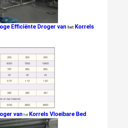
Hoge Efficiënte Droger van
Korrels
het
roger van
Korrels Vloeibare Bed
het