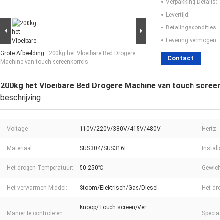
Verpakking Details:
Levertijd:
Betalingscondities:
Levering vermogen:
Grote Afbeelding :
200kg het Vloeibare Bed Drogere
Contact
Machine van touch screenkorrels
200kg het Vloeibare Bed Drogere Machine van touch scree
beschrijving
Voltage:
110V/220V/380V/415V/480V
Hertz:
Materiaal:
SUS304/SUS316L
Instal
Het drogen Temperatuur:
50-250℃
Gewich
Het verwarmen Middel:
Stoom/Elektrisch/Gas/Diesel
Het dro
Knoop/Touch screen/Ver
Manier te controleren:
Specia