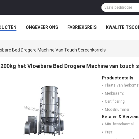
DUCTEN
ONGEVEER ONS
FABRIEKSREIS
KWALITEITSCO
WS
eibare Bed Drogere Machine Van Touch Screenkorrels
200kg het Vloeibare Bed Drogere Machine van touch 
Productdetails:
Plaats van herkoms
Merknaam:
Certificering:
Modelnummer:
Betalen & Verzen
Min. bestelaantal:
Prijs: