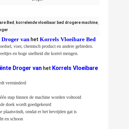
bare Bed
korrelende vloeibaar bed drogere machine
,
,
roger
e Droger van
Korrels Vloeibare Bed
het
oedsel, voer, chemisch product en andere gebieden.
deeltjes en hoge snelheid die korrel mengen.
iënte Droger van
Korrels Vloeibare
het
ordt verminderd
 één stap binnen de machine worden voltooid
erende doek wordt goedgekeurd
 plaatsvindt, omdat er het bevrijden gat is
cht en schoon