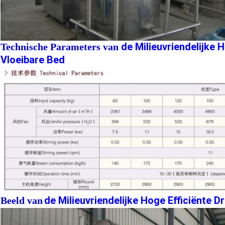
de Milieuvriendelijke 
Technische Parameters van
Vloeibare Bed
de Milieuvriendelijke Hoge Efficiënte D
Beeld van