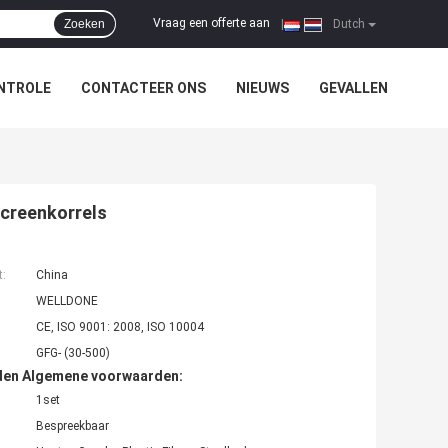
Vraag een offerte aan
Zoeken
|
Dutch
NTROLE
CONTACTEER ONS
NIEUWS
GEVALLEN
screenkorrels
t:
China
WELLDONE
CE, ISO 9001: 2008, ISO 10004
GFG- (30-500)
den Algemene voorwaarden:
1set
Bespreekbaar