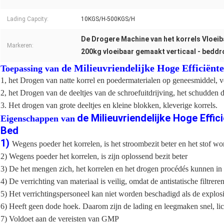
Lading Capcity:
10KGS/H-500KGS/H
De Drogere Machine van het korrels Vloei
Markeren:
200kg vloeibaar gemaakt verticaal - bedd
de Milieuvriendelijke Hoge Efficiënt
Toepassing van
1, het Drogen van natte korrel en poedermaterialen op geneesmiddel, v
2, het Drogen van de deeltjes van de schroefuitdrijving, het schudden 
3. Het drogen van grote deeltjes en kleine blokken, kleverige korrels.
de Milieuvriendelijke Hoge Effic
Eigenschappen van
Bed
1)
Wegens poeder het korrelen, is het stroombezit beter en het stof w
2) Wegens poeder het korrelen, is zijn oplossend bezit beter
3) De het mengen zich, het korrelen en het drogen procédés kunnen in
4) De verrichting van materiaal is veilig, omdat de antistatische filtr
5) Het verrichtingspersoneel kan niet worden beschadigd als de explosie
6) Heeft geen dode hoek. Daarom zijn de lading en leegmaken snel, li
7) Voldoet aan de vereisten van GMP