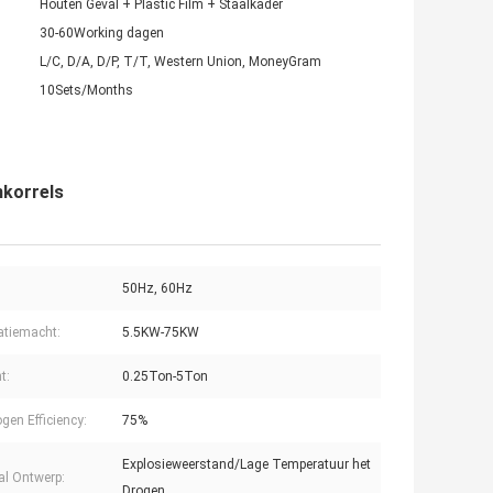
Houten Geval + Plastic Film + Staalkader
30-60Working dagen
L/C, D/A, D/P, T/T, Western Union, MoneyGram
10Sets/Months
nkorrels
50Hz, 60Hz
latiemacht:
5.5KW-75KW
t:
0.25Ton-5Ton
gen Efficiency:
75%
Explosieweerstand/Lage Temperatuur het
al Ontwerp:
Drogen