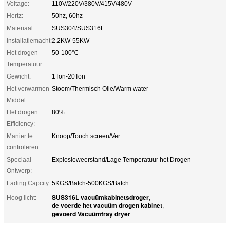
Voltage:
110V/220V/380V/415V/480V
Hertz:
50hz, 60hz
Materiaal:
SUS304/SUS316L
Installatiemacht:
2.2KW-55KW
Het drogen
50-100℃
Temperatuur:
Gewicht:
1Ton-20Ton
Het verwarmen
Stoom/Thermisch Olie/Warm water
Middel:
Het drogen
80%
Efficiency:
Manier te
Knoop/Touch screen/Ver
controleren:
Speciaal
Explosieweerstand/Lage Temperatuur het Drogen
Ontwerp:
Lading Capcity:
5KGS/Batch-500KGS/Batch
SUS316L vacuümkabinetsdroger
Hoog licht:
,
de voerde het vacuüm drogen kabinet
,
gevoerd Vacuümtray dryer