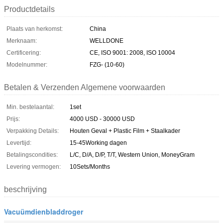
Productdetails
Plaats van herkomst:
China
Merknaam:
WELLDONE
Certificering:
CE, ISO 9001: 2008, ISO 10004
Modelnummer:
FZG- (10-60)
Betalen & Verzenden Algemene voorwaarden
Min. bestelaantal:
1set
Prijs:
4000 USD - 30000 USD
Verpakking Details:
Houten Geval + Plastic Film + Staalkader
Levertijd:
15-45Working dagen
Betalingscondities:
L/C, D/A, D/P, T/T, Western Union, MoneyGram
Levering vermogen:
10Sets/Months
beschrijving
Vacuümdienbladdroger