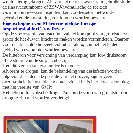
worden teruggekregen. Als van het de reekswater van gebruikssk de
de ringsvacuümpomp of ZSWJ-hydraulische de reeksen
vacuümpompreeksen inspuiten, kan condensator niet worden
gebruikt en de investering zou kunnen worden bewaard.
Eigenschappen van Milieuvriendelijke Energie -
besparingskabinet Tray Dryer
Op de voorwaarde van vacuüm, zal het kookpunt van grondstof zal
groter de het duwen kracht en maken worden verminderen. Daarom
voor een bepaalde hoeveelheid hittestraling, kan het het leiden
gebied van evaporator worden bewaard;
De hittebron voor verrichting van verdamping kan Iow-drukstoom
of de stoom van de surplushitte zijn;
Het hitteverlies van evaporator is minder;
Alvorens te drogen, kan de behandeling van desinfectie worden
uitgevoerd. Tijdens de periode van het drogen, zijn er geen
onzuiverheid het materiële mengen zich. Het is in overeenstemming
met het vereiste van GMP;
Het behoort tot statische droger. Zo kan de vorm van grondstof om
droog te zijn niet worden vernietigd.