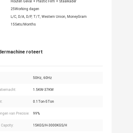
Houten Geval + Plastic Film + Staalkader
25Working dagen
L/C, D/A, D/P, T/T, Western Union, MoneyGram
15Sets/Months
edermachine roteert
50Hz, 60Hz
latiemacht:
1.5KW-37KW
t:
0.1Ton-5Ton
ngen van Precisie:
99%
 Capcity:
15KGS/H-3000KGS/H