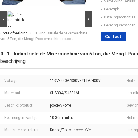
Verpakking Details:
Levertijd:
Betalingscondities:
Levering vermogen:
Grote Afbeelding :
0 . 1 - Industriële de Mixermachine
Contact
van 5Ton, die Mengt Poedermachine roteert
0 . 1 - Industriële de Mixermachine van 5Ton, die Mengt Po
beschrijving
Voltage:
110V/220V/380V/415V/480V
Hertz:
Materiaal:
SUS304/SUS316L
Instal
Geschikt product:
poeder/korrel
Gewich
Het mengen van tijd:
10-30minutes
Het me
Manier te controleren:
Knoop/Touch screen/Ver
Lading