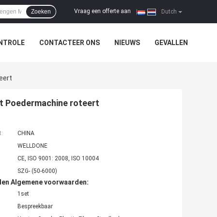
Vraag een offerte aan
Zoeken
|
Dutch
NTROLE
CONTACTEER ONS
NIEUWS
GEVALLEN
eert
ngt Poedermachine roteert
t:
CHINA
WELLDONE
CE, ISO 9001: 2008, ISO 10004
SZG- (50-6000)
den Algemene voorwaarden:
1set
Bespreekbaar