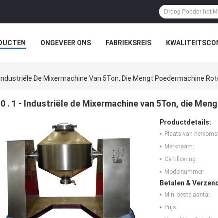
DUCTEN
ONGEVEER ONS
FABRIEKSREIS
KWALITEITSCO
WS
 - Industriële De Mixermachine Van 5Ton, Die Mengt Poedermachine Rot
0 . 1 - Industriële de Mixermachine van 5Ton, die Me
Productdetails:
Plaats van herkoms
Merknaam:
Certificering:
Modelnummer:
Betalen & Verzen
Min. bestelaantal:
Prijs: