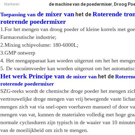
de machine van de poedermixer
Droog Poe
Markeren:
,
de mixer van
Roterende tro
het de
Toepassing van
roterende poedermixer
1.For het mengen van droog poeder of kleine korrels met go
Farmaceutische industrie;
2.Mixing schipvolume: 180-6000L;
3.GMP ontwerp
4. Het mengapparaat kan worden uitgerust om het het mengen 
5. De vacuümvoeder kan worden uitgerust om het automatisch
Het werk Principe van
het de
de mixer van
Roteren
roterende poedermixer
SZG-reeks wordt de chemische droge poeder het mengen zich 
vertrouwelijke droge mengen van vrij bewegende vaste licha
mengen zich vat via snel-open voerhaven manueel of door 
mengen van vat, kunnen de materialen volledig met hoge g
normale cyclusduren zijn typisch in de waaier van 10 minuten
van de moeilijkheid om zich te mengen.