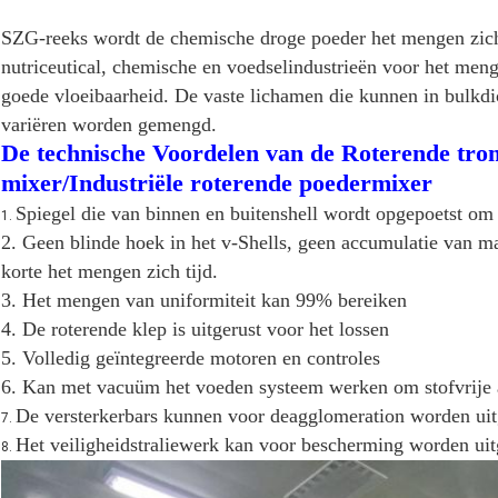
SZG-reeks wordt de chemische droge poeder het mengen zich
nutriceutical, chemische en voedselindustrieën voor het men
goede vloeibaarheid. De vaste lichamen die kunnen in bulkdi
variëren worden gemengd.
De technische Voordelen van de Roterende tr
mixer/Industriële roterende poedermixer
Spiegel die van binnen en buitenshell wordt opgepoetst o
1.
2. Geen blinde hoek in het v-Shells, geen accumulatie van mat
korte het mengen zich tijd.
3. Het mengen van uniformiteit kan 99% bereiken
4. De roterende klep is uitgerust voor het lossen
5. Volledig geïntegreerde motoren en controles
6. Kan met vacuüm het voeden systeem werken om stofvrije a
De versterkerbars kunnen voor deagglomeration worden uit
7.
Het veiligheidstraliewerk kan voor bescherming worden uit
8.