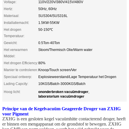
Voltage:
110V/220V/380V/415V/480V
Hertz:
50Hz, 60Hz
Materiaal:
SUS304/SUS316L
Installatiemacht:
1.5KW-55KW
Het drogen
50-150℃
Temperatuur:
Gewicht:
0.5Ton-40Ton
Het verwarmen
Stoom/Thermisch Olie/Warm water
Middel:
Het drogen Efficiency:
80%
Manier te controleren:
Knoop/Touch screen/Ver
Speciaal ontwerp:
Explosieweerstand/Lage Temperatuur het Drogen
Lading Capcity:
10KGS/Batch-3000KGS/Batch
ononderbroken vacuümdroger
Hoog licht:
,
laboratorium vacuümdroger
Principe van de Kegelvacuüm Geageerde Droger van ZXHG
voor Pigment
ZXHG is een gesloten kegel vacuümhitte contacterend droger, heeft
er binnen een mengapparaat om de grondstof te bewegen. ZXHG