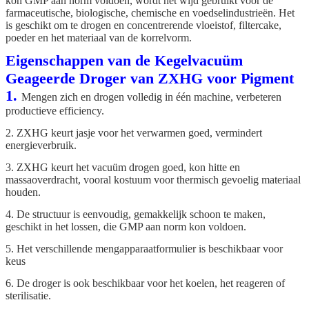
kon GMP aan norm voldoen, wordt het wijd gebruikt voor de
farmaceutische, biologische, chemische en voedselindustrieën. Het
is geschikt om te drogen en concentrerende vloeistof, filtercake,
poeder en het materiaal van de korrelvorm.
Eigenschappen van de Kegelvacuüm
Geageerde Droger van ZXHG voor Pigment
1.
Mengen zich en drogen volledig in één machine, verbeteren
productieve efficiency.
2. ZXHG keurt jasje voor het verwarmen goed, vermindert
energieverbruik.
3. ZXHG keurt het vacuüm drogen goed, kon hitte en
massaoverdracht, vooral kostuum voor thermisch gevoelig materiaal
houden.
4. De structuur is eenvoudig, gemakkelijk schoon te maken,
geschikt in het lossen, die GMP aan norm kon voldoen.
5. Het verschillende mengapparaatformulier is beschikbaar voor
keus
6. De droger is ook beschikbaar voor het koelen, het reageren of
sterilisatie.