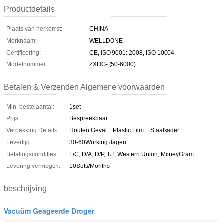
Productdetails
Plaats van herkomst:
CHINA
Merknaam:
WELLDONE
Certificering:
CE, ISO 9001: 2008, ISO 10004
Modelnummer:
ZXHG- (50-6000)
Betalen & Verzenden Algemene voorwaarden
Min. bestelaantal:
1set
Prijs:
Bespreekbaar
Verpakking Details:
Houten Geval + Plastic Film + Staalkader
Levertijd:
30-60Working dagen
Betalingscondities:
L/C, D/A, D/P, T/T, Western Union, MoneyGram
Levering vermogen:
10Sets/Months
beschrijving
Vacuüm Geageerde Droger