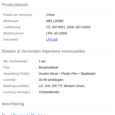
Productdetails
Plaats van herkomst:
China
Merknaam:
WELLDONE
Certificering:
CE, ISO 9001: 2008, ISO 10004
Modelnummer:
LPG- ((5-2000)
Document:
LPG.pdf
Betalen & Verzenden Algemene voorwaarden
Min. bestelaantal:
1 set
Prijs:
Bespreekbaar
Verpakking Details:
Houten Geval + Plastic Film + Staalkader
Levertijd:
30-90 werkdagen
Betalingscondities:
L/C, D/A, D/P, T/T, Western Union,
Levering vermogen:
10Sets/Months
beschrijving