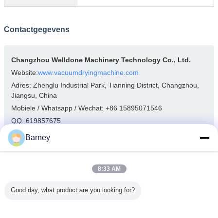
Contactgegevens
Changzhou Welldone Machinery Technology Co., Ltd.
Website:
www.vacuumdryingmachine.com
Adres: Zhenglu Industrial Park, Tianning District, Changzhou,
Jiangsu, China
Mobiele / Whatsapp / Wechat: +86 15895071546
QQ: 619857675
Skype: superwangrun
Barney
E-mail:
Barney@welldone-technology.com
1 # Youtube kanaal:
Bekijk Kanaal 1
8:33 AM
2# Youtube kanaal:
Kijk naar Kanaal 2.
Good day, what product are you looking for?
nevel het drogen materiaal
Markeringen:
,
de droger van de druknevel
vacuümneveldroger
,