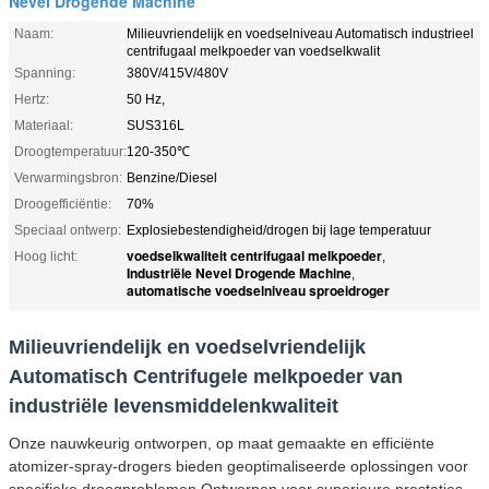
Nevel Drogende Machine
Naam:
Milieuvriendelijk en voedselniveau Automatisch industrieel
centrifugaal melkpoeder van voedselkwalit
Spanning:
380V/415V/480V
Hertz:
50 Hz,
Materiaal:
SUS316L
Droogtemperatuur:
120-350℃
Verwarmingsbron:
Benzine/Diesel
Droogefficiëntie:
70%
Speciaal ontwerp:
Explosiebestendigheid/drogen bij lage temperatuur
voedselkwaliteit centrifugaal melkpoeder
Hoog licht:
,
Industriële Nevel Drogende Machine
,
automatische voedselniveau sproeidroger
Milieuvriendelijk en voedselvriendelijk
Automatisch Centrifugele melkpoeder van
industriële levensmiddelenkwaliteit
Onze nauwkeurig ontworpen, op maat gemaakte en efficiënte
atomizer-spray-drogers bieden geoptimaliseerde oplossingen voor
specifieke droogproblemen.Ontworpen voor superieure prestaties