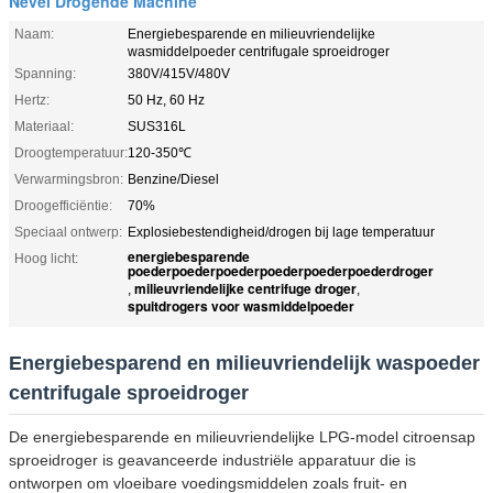
Nevel Drogende Machine
Naam:
Energiebesparende en milieuvriendelijke
wasmiddelpoeder centrifugale sproeidroger
Spanning:
380V/415V/480V
Hertz:
50 Hz, 60 Hz
Materiaal:
SUS316L
Droogtemperatuur:
120-350℃
Verwarmingsbron:
Benzine/Diesel
Droogefficiëntie:
70%
Speciaal ontwerp:
Explosiebestendigheid/drogen bij lage temperatuur
energiebesparende
Hoog licht:
poederpoederpoederpoederpoederpoederdroger
milieuvriendelijke centrifuge droger
,
,
spuitdrogers voor wasmiddelpoeder
Energiebesparend en milieuvriendelijk waspoeder
centrifugale sproeidroger
De energiebesparende en milieuvriendelijke LPG-model citroensap
sproeidroger is geavanceerde industriële apparatuur die is
ontworpen om vloeibare voedingsmiddelen zoals fruit- en