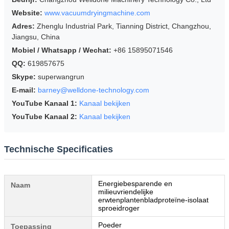
Website:
www.vacuumdryingmachine.com
Adres:
Zhenglu Industrial Park, Tianning District, Changzhou,
Jiangsu, China
Mobiel / Whatsapp / Wechat:
+86 15895071546
QQ:
619857675
Skype:
superwangrun
E-mail:
barney@welldone-technology.com
YouTube Kanaal 1:
Kanaal bekijken
YouTube Kanaal 2:
Kanaal bekijken
Technische Specificaties
Energiebesparende en
Naam
milieuvriendelijke
erwtenplantenbladproteïne-isolaat
sproeidroger
Poeder
Toepassing