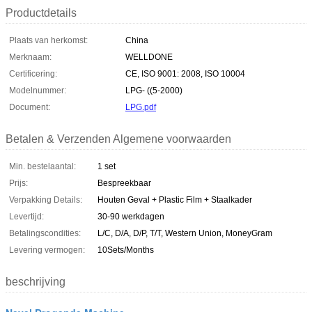
Productdetails
Plaats van herkomst:
China
Merknaam:
WELLDONE
Certificering:
CE, ISO 9001: 2008, ISO 10004
Modelnummer:
LPG- ((5-2000)
Document:
LPG.pdf
Betalen & Verzenden Algemene voorwaarden
Min. bestelaantal:
1 set
Prijs:
Bespreekbaar
Verpakking Details:
Houten Geval + Plastic Film + Staalkader
Levertijd:
30-90 werkdagen
Betalingscondities:
L/C, D/A, D/P, T/T, Western Union, MoneyGram
Levering vermogen:
10Sets/Months
beschrijving