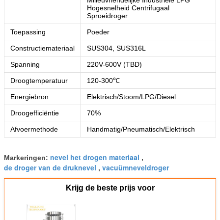
Milieuvriendelijke Industriële LPG
Hogesnelheid Centrifugaal
Sproeidroger
Toepassing
Poeder
Constructiemateriaal
SUS304, SUS316L
Spanning
220V-600V (TBD)
Droogtemperatuur
120-300℃
Energiebron
Elektrisch/Stoom/LPG/Diesel
Droogefficiëntie
70%
Afvoermethode
Handmatig/Pneumatisch/Elektrisch
nevel het drogen materiaal
Markeringen:
,
de droger van de druknevel
vacuümneveldroger
,
Krijg de beste prijs voor