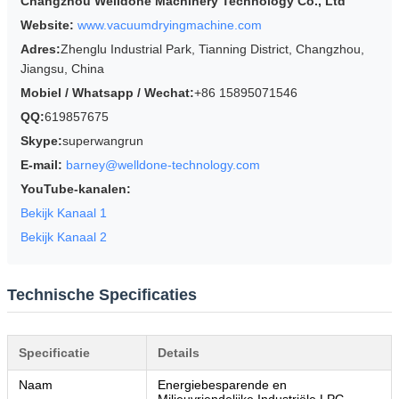
Changzhou Welldone Machinery Technology Co., Ltd
Website:
www.vacuumdryingmachine.com
Adres:
Zhenglu Industrial Park, Tianning District, Changzhou,
Jiangsu, China
Mobiel / Whatsapp / Wechat:
+86 15895071546
QQ:
619857675
Skype:
superwangrun
E-mail:
barney@welldone-technology.com
YouTube-kanalen:
Bekijk Kanaal 1
Bekijk Kanaal 2
Technische Specificaties
Specificatie
Details
Naam
Energiebesparende en