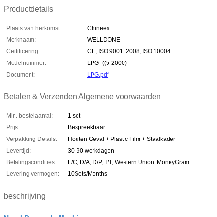
Productdetails
Plaats van herkomst:
Chinees
Merknaam:
WELLDONE
Certificering:
CE, ISO 9001: 2008, ISO 10004
Modelnummer:
LPG- ((5-2000)
Document:
LPG.pdf
Betalen & Verzenden Algemene voorwaarden
Min. bestelaantal:
1 set
Prijs:
Bespreekbaar
Verpakking Details:
Houten Geval + Plastic Film + Staalkader
Levertijd:
30-90 werkdagen
Betalingscondities:
L/C, D/A, D/P, T/T, Western Union, MoneyGram
Levering vermogen:
10Sets/Months
beschrijving