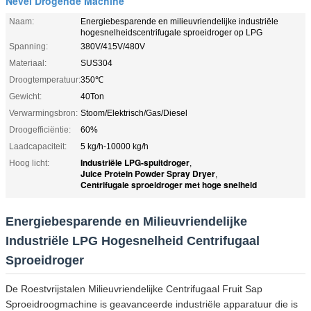
Nevel Drogende Machine
Naam:
Energiebesparende en milieuvriendelijke industriële
hogesnelheidscentrifugale sproeidroger op LPG
Spanning:
380V/415V/480V
Materiaal:
SUS304
Droogtemperatuur:
350℃
Gewicht:
40Ton
Verwarmingsbron:
Stoom/Elektrisch/Gas/Diesel
Droogefficiëntie:
60%
Laadcapaciteit:
5 kg/h-10000 kg/h
Industriële LPG-spuitdroger
Hoog licht:
,
Juice Protein Powder Spray Dryer
,
Centrifugale sproeidroger met hoge snelheid
Energiebesparende en Milieuvriendelijke
Industriële LPG Hogesnelheid Centrifugaal
Sproeidroger
De Roestvrijstalen Milieuvriendelijke Centrifugaal Fruit Sap
Sproeidroogmachine is geavanceerde industriële apparatuur die is