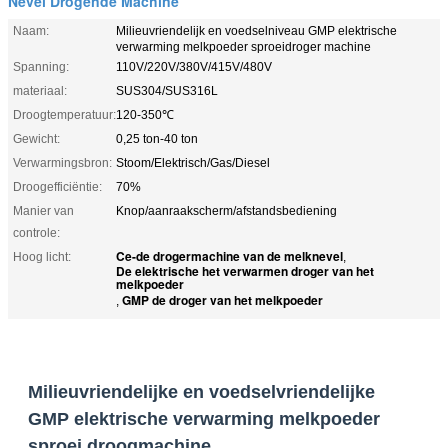
Nevel Drogende Machine
Naam:
Milieuvriendelijk en voedselniveau GMP elektrische
verwarming melkpoeder sproeidroger machine
Spanning:
110V/220V/380V/415V/480V
materiaal:
SUS304/SUS316L
Droogtemperatuur:
120-350℃
Gewicht:
0,25 ton-40 ton
Verwarmingsbron:
Stoom/Elektrisch/Gas/Diesel
Droogefficiëntie:
70%
Manier van
Knop/aanraakscherm/afstandsbediening
controle:
Ce-de drogermachine van de melknevel
Hoog licht:
,
De elektrische het verwarmen droger van het
melkpoeder
GMP de droger van het melkpoeder
,
Milieuvriendelijke en voedselvriendelijke
GMP elektrische verwarming melkpoeder
sproei droogmachine