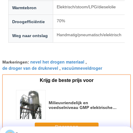
Elektrisch/stoom/LPG/dieselolie
Warmtebron
70%
Droogefficiëntie
Handmatig/pneumatisch/elektrisch
Weg naar ontslag
nevel het drogen materiaal
Markeringen:
,
de droger van de druknevel
vacuümneveldroger
,
Krijg de beste prijs voor
Milieuvriendelijk en
voedselniveau GMP elektrische
verwarming melkpoeder
sproeidroger machine
Doorgaan