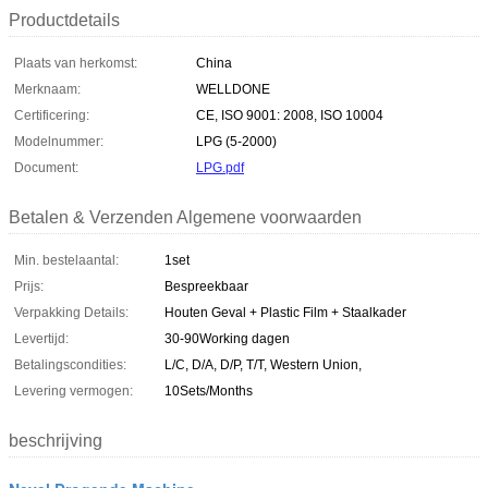
Productdetails
Plaats van herkomst:
China
Merknaam:
WELLDONE
Certificering:
CE, ISO 9001: 2008, ISO 10004
Modelnummer:
LPG (5-2000)
Document:
LPG.pdf
Betalen & Verzenden Algemene voorwaarden
Min. bestelaantal:
1set
Prijs:
Bespreekbaar
Verpakking Details:
Houten Geval + Plastic Film + Staalkader
Levertijd:
30-90Working dagen
Betalingscondities:
L/C, D/A, D/P, T/T, Western Union,
Levering vermogen:
10Sets/Months
beschrijving